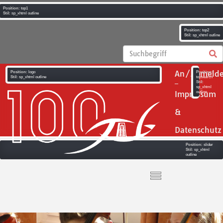
Position:
top1
Stil:
sp_xhtml outline
Position:
top2
Stil:
sp_xhtml outline
An/Abmeld
Position:
logo
Position:
Stil:
sp_xhtml outline
topsearch
Stil:
sp_xhtml
Impressum
outline
&
Datenschutz
Position:
slider
Stil:
sp_xhtml
outline