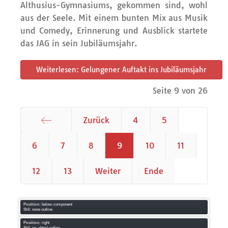
Althusius-Gymnasiums, gekommen sind, wohl
aus der Seele. Mit einem bunten Mix aus Musik
und Comedy, Erinnerung und Ausblick startete
das JAG in sein Jubiläumsjahr.
Weiterlesen: Gelungener Auftakt ins Jubiläumsjahr
Seite 9 von 26
Zurück
4
5
Start
6
7
8
9
10
11
12
13
Weiter
Ende
Position:
below-component
Stil:
none outline
Position:
right
Stil:
sp_xhtml outline