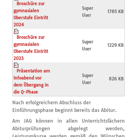
Broschüre zur
Super
gymnasialen
1785 KB
User
Oberstufe Eintritt
2024
Broschüre zur
Super
gymnasialen
1229 KB
User
Oberstufe Eintritt
2023
Präsentation am
Super
Infoabend vor
826 KB
User
dem Übergang in
die Q-Phase
Nach erfolgreichem Abschluss der
Einführungsphase beginnt bereits das Abitur.
Am JAG können in allen Unterrichtsfächern
Abiturprüfungen abgelegt werden,
Leistungskurse werden gemäß den Wünschen