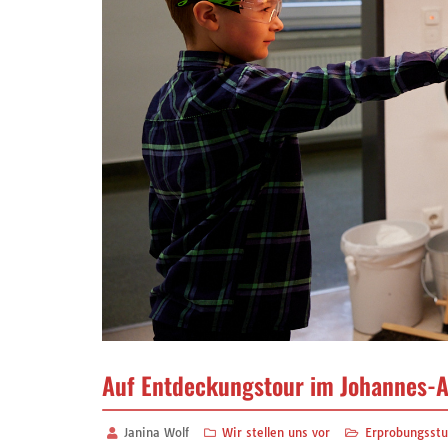
Auf Entdeckungstour im Johannes-
Janina Wolf
Wir stellen uns vor
Erprobungsstu