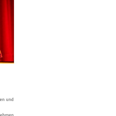
len und
enehmen