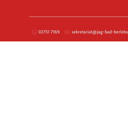
02751 7169
sekretariat@jag-bad-berlebu