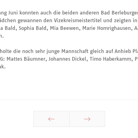
ang Juni konnten auch die beiden anderen Bad Berleburger 
ädchen gewannen den Vizekreismeistertitel und zeigten in 
a Bald, Sophia Bald, Mia Beewen, Marie Homrighausen, Aal
n.
 holte die noch sehr junge Mannschaft gleich auf Anhieb P
JAG: Mattes Bäumner, Johannes Dickel, Timo Haberkamm, P
ak.
Zurück
Weiter