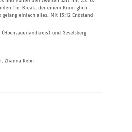
us und holten den zweiten Satz mit 25:16.
nden Tie-Break, der einem Krimi glich.
 gelang einfach alles. Mit 15:12 Endstand
 (Hochsauerlandkreis) und Gevelsberg
r, Zhanna Rebii