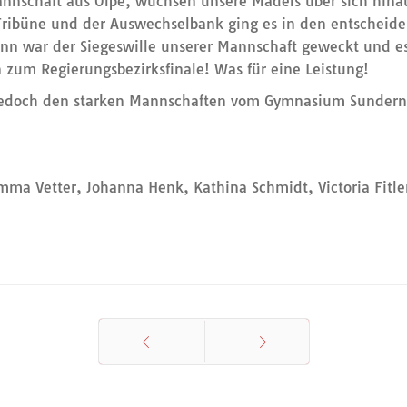
annschaft aus Olpe, wuchsen unsere Mädels über sich hina
Tribüne und der Auswechselbank ging es in den entscheide
ann war der Siegeswille unserer Mannschaft geweckt und es
 zum Regierungsbezirksfinale! Was für eine Leistung!
 jedoch den starken Mannschaften vom Gymnasium Sundern
Emma Vetter, Johanna Henk, Kathina Schmidt, Victoria Fitle
Zurück
Weiter