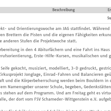
Beschreibung
Er
Su
ojekt- und Orientierungswoche am JAG stattfindet. Während
ihren Brettern die Pisten und die eigenen Fähigkeiten erk
die anderen Stufen die Projektwoche statt.
vorbereitung in den 4 Abiturfächern und eine Fahrt ins Ha
ufsorientierung, Erste-Hilfe-Kursen, musikalischen und ge
, Seife gekocht, musiziert, modelliert, 3-D gedruckt, gestr
m Zirkusprojekt Jonglage, Einrad-Fahren und Balancieren g
aft und die Körperbeherrschung werden beim Bouldern in de
 dem Namensgeber unserer Schule, begeben, Gedenkstätten
 stehen auf dem Programm. Und am Freitag geht es virtuel
alle, der dort vom FSV Schameder-Wittgenstein e.V. aufgeb