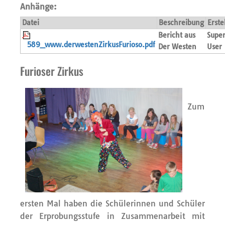
Anhänge:
Datei
Beschreibung
Erste
Bericht aus
Supe
589_www.derwestenZirkusFurioso.pdf
Der Westen
User
Furioser Zirkus
Zum
ersten Mal haben die Schülerinnen und Schüler
der Erprobungsstufe in Zusammenarbeit mit