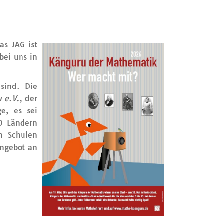
s JAG ist
bei uns in
sind. Die
 e.V.
, der
e, es sei
0 Ländern
n Schulen
Angebot an