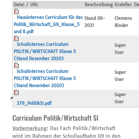
Datei / URL
Beschreibung
Ersteller
Da
Hausinternes Curriculum für das
Stand 06-
Clemens
Politik_Wirtschaft_G9_Klasse_5
2021
Binder
und 8.pdf
Schulinternes Curriculum
Super
POLITIK/WIRTSCHAFT Klasse 5
User
(Stand Dezember 2020)
Schulinternes Curriculum
Super
POLITIK/WIRTSCHAFT Klasse 5
User
(Stand November 2020)
Super
User
379_PolitikSI.pdf
Curriculum Politik/Wirtschaft SI
Vorbemerkung
: Das Fach Politik/Wirtschaft
wird im Rahmen der Schullaufbahn G9 in den