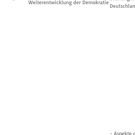
Weiterentwicklung der Demokratie
Deutschla
- Aspekte d