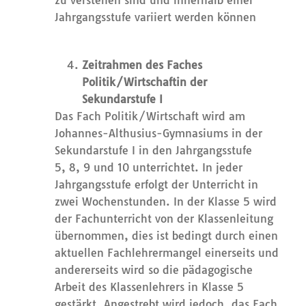
zu verstehen sind und innerhalb einer
Jahrgangsstufe variiert werden können
Zeitrahmen des Faches
Politik
/Wirtschaft
in der
Sekundarstufe I
Das Fach
Politik/
Wirtschaft
wird am
Johanne
s
-Althusius-Gymnasiums in der
Sekundarstufe I in den Jahrgangsstufe
5,
8
, 9 und 10 unterrichtet. In jeder
Jahrgangsstufe erfolgt der Unterricht in
zwei Wochenstunden.
In der Klasse 5 wird
der Fachunterricht von der Klassenleitung
übernommen, dies ist bedingt durch einen
aktuellen Fachlehrermangel einerseits und
andererseits wird so die pädagogische
Arbeit des Klassenlehrers in Klasse 5
gestärkt. Angestrebt wird jedoch, das Fach